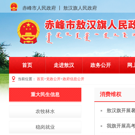
赤峰市人民政府
丨
敖汉旗人民政府
首页
走进敖汉
政务公开
网
当前位置：
首页
>
党政公开
>
政府信息公开
赤峰市敖汉旗人民政府门户网站
消费维权
重大民生信息
敖汉旗开展暑
农牧林水
我旗开展高
稳岗就业