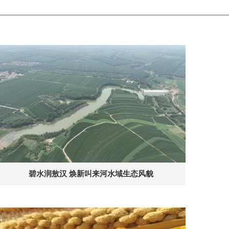
碧水润敖汉 焕新叫来河水域生态风貌