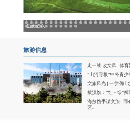
1
2
3
4
5
6
7
8
9
10
11
12
13
14
15
16
17
18
19
20
21
生态敖汉
35
36
37
38
39
40
41
42
43
44
45
46
47
48
49
50
51
52
53
54
55
69
70
71
72
73
74
75
76
77
78
79
小镇晚霞
绿色敖汉
碧水润敖汉 焕新叫来河水域生态风貌
大美敖汉
八千年农耕文明，敖汉小米
绿色敖汉： 以绿为笔 书写生态答卷
敖汉小米熬出中国味
生态敖汉，河畔风光
文冠花下 赴一场春日之约
敖汉温泉健康城
敖汉——沃野千里春播忙
敖汉小米贴画
生态敖汉——春满花枝
生态敖汉——美丽小镇
生态敖汉——水鸟逐波，落日满河
敖汉——美食
美丽敖汉
百年民俗撒龙灯 千年白塔承文脉
生态敖汉——蓝湖振羽
深耕农业——敖汉小米
美丽敖汉
生态敖汉
绿色敖汉
生态家园 —— 敖汉旗
大美——敖汉
敖汉旗——武安州白塔
生态农业——敖汉旗
生态农业——敖汉旗
生态—文冠果花
秋天的颜色
五谷丰登
生态敖汉——候鸟南迁
生态敖汉——候鸟南迁
敖汉——秋天的颜色
金秋时节
敖汉小米熬出中国味
生态农业——敖汉旗
生态农业——谷子丰收田景
生态农业——翻滚稻浪
生态农业——荞麦花盛开
生态农业——薯花漫野
敖汉小米熬出中国味
生态农业
丰收乡古塔
生态敖汉——龙源湖公园
微风轻拂
桥影沉璧
绿色生态小镇
生态画卷
夏日华章
希望的田野
生态敖汉
敖汉旗博物馆
盛开的文冠花
大黑山保护区
绿色生态敖汉
三十二连山
蓝天白云
金秋小镇
敖汉旗山湾子水库
生态敖汉旗
敖汉小米博物馆
小镇日出
湖中优美精灵
初冬的小镇
天然氧吧--敖汉旗
绿色生态村庄（古鲁板蒿林网航拍）
金色田野
绿色生态小镇
农田新图
绿色生态敖汉
共筑绿色家园
斑斓花卷
龙源湖美景
图说敖汉
留住美丽乡愁
敖汉有画——郝军摄影
古鲁板蒿镇：秋风着墨绘“丰”景 哈河两岸田园美
旅游信息
走一线 改文风 | 体
“山河寻根”中外青少
文旅风光 | 一泉润山
敖汉旗：“红＋绿”赋
海敖携手谋文旅 同
区...