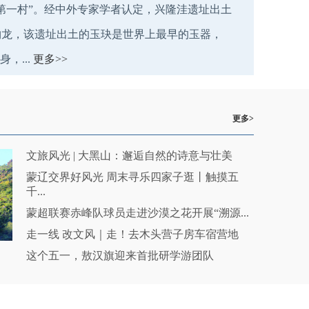
第一村”。经中外专家学者认定，兴隆洼遗址出土
物龙，该遗址出土的玉玦是世界上最早的玉器，
，...
更多>>
更多>
文旅风光 | 大黑山：邂逅自然的诗意与壮美
蒙辽交界好风光 周末寻乐四家子逛丨触摸五
千...
蒙超联赛赤峰队球员走进沙漠之花开展“溯源...
走一线 改文风｜走！去木头营子房车宿营地
这个五一，敖汉旗迎来首批研学游团队