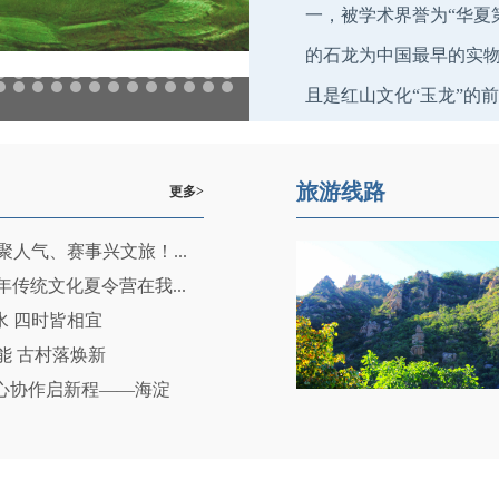
一，被学术界誉为“华夏
的石龙为中国最早的实
22
23
24
25
26
27
28
29
30
31
32
33
34
且是红山文化“玉龙”的前身
56
57
58
59
60
61
62
63
64
65
66
67
68
旅游线路
更多>
育聚人气、赛事兴文旅！...
年传统文化夏令营在我...
水 四时皆相宜
能 古村落焕新
心协作启新程——海淀