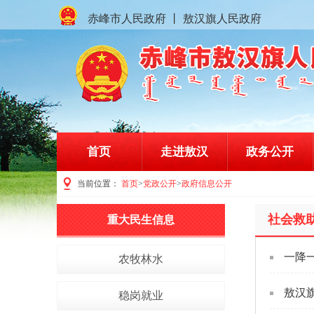
赤峰市人民政府
丨
敖汉旗人民政府
首页
走进敖汉
政务公开
当前位置：
首页
>
党政公开
>
政府信息公开
赤峰市敖汉旗人民政府门户网站
社会救
重大民生信息
一降
农牧林水
敖汉
稳岗就业