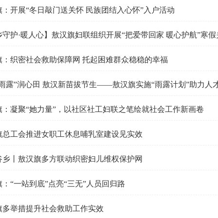
旗：开展“冬日敲门送关怀 民族团结入心怀”入户活动
守护·暖人心】敖汉旗妇联组织开展“把爱带回家 暖心护航”寒假关
旗：织密社会救助保障网 托起困难群众稳稳的幸福
“雨露”润心田 敖汉新苗拔节生——敖汉旗实施“雨露计划”助力人
旗：凝聚“她力量”，以社区社工妇联之笔绘就社会工作新画卷
旗总工会推进女职工休息哺乳室建设见实效
谷乡丨敖汉旗多方联动织密妇儿维权保护网
：“一站到底”点亮“三无”人员回归路
旗多举措提升社会救助工作实效