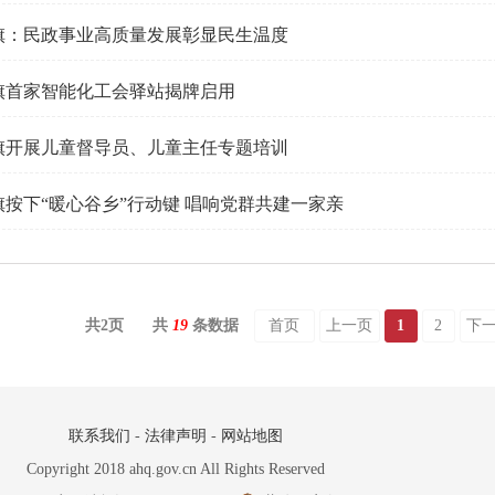
旗：民政事业高质量发展彰显民生温度
旗首家智能化工会驿站揭牌启用
旗开展儿童督导员、儿童主任专题培训
旗按下“暖心谷乡”行动键 唱响党群共建一家亲
共
2
页
共
19
条数据
首页
上一页
1
2
下
联系我们
-
法律声明
-
网站地图
Copyright 2018 ahq.gov.cn All Rights Reserved