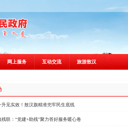
网上服务
互动交流
旅游敖汉
助
一升见实效！敖汉旗精准兜牢民生底线
旗残联：“党建+助残”聚力答好服务暖心卷