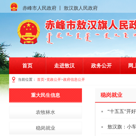
赤峰市人民政府
丨
敖汉旗人民政府
首页
走进敖汉
政务公开
网
当前位置：
首页
>
党政公开
>
政府信息公开
赤峰市敖汉旗人民政府门户网站
稳岗就业
重大民生信息
“十五五”开
农牧林水
敖汉旗：小车
稳岗就业