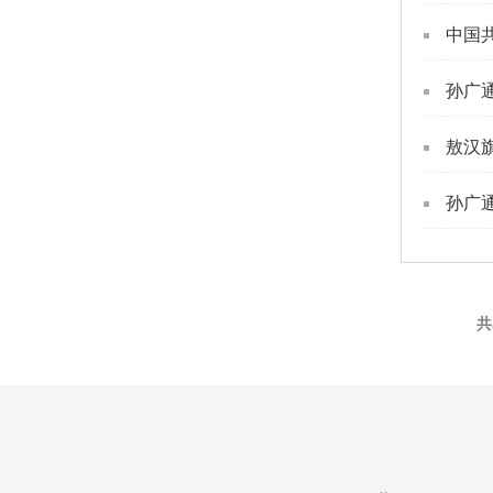
中国
孙广
敖汉
孙广
共