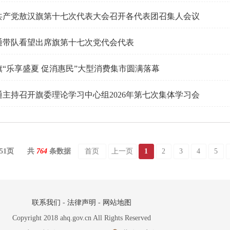
共产党敖汉旗第十七次代表大会召开各代表团召集人会议
通带队看望出席旗第十七次党代会代表
旗“乐享盛夏 促消惠民”大型消费集市圆满落幕
通主持召开旗委理论学习中心组2026年第七次集体学习会
51
页
共
764
条数据
首页
上一页
1
2
3
4
5
联系我们
-
法律声明
-
网站地图
Copyright 2018 ahq.gov.cn All Rights Reserved