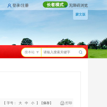
登录/注册
无障碍浏览
蒙文版
搜本站
【 字号：
大
中
小
】
【
保存
】
打印