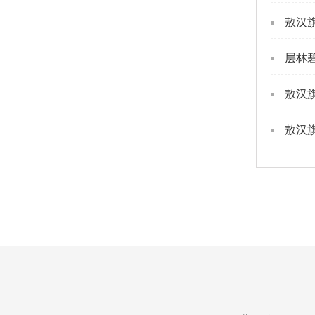
敖汉
层林
敖汉
敖汉