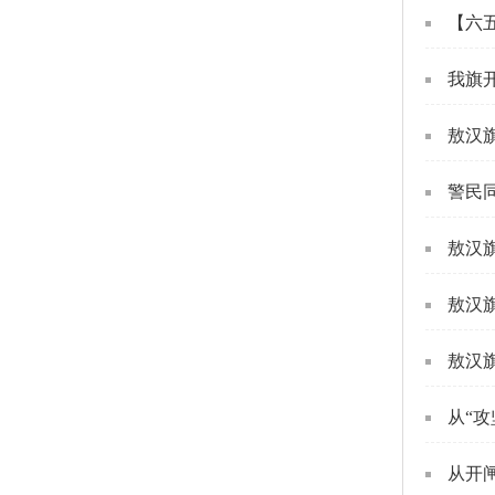
【六
我旗
敖汉
警民
敖汉
敖汉
敖汉
从“攻
从开