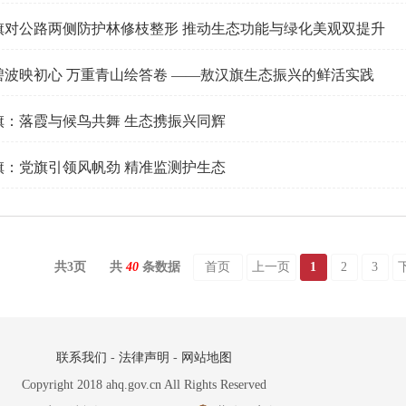
旗对公路两侧防护林修枝整形 推动生态功能与绿化美观双提升
碧波映初心 万重青山绘答卷 ——敖汉旗生态振兴的鲜活实践
旗：落霞与候鸟共舞 生态携振兴同辉
旗：党旗引领风帆劲 精准监测护生态
共
3
页
共
40
条数据
首页
上一页
1
2
3
联系我们
-
法律声明
-
网站地图
Copyright 2018 ahq.gov.cn All Rights Reserved