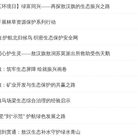
五环境日】绿富同兴——再探敖汉旗的生态振兴之路
开展林草资源保护系列行动
旗:护航北归候鸟 织密生态保护安全网
同心护生灵——敖汉旗敖润苏莫派出所救助受伤天鹅
旗：筑牢生态屏障 绘就振兴画卷
旗：矿业开发与生态保护的共赢之路
旗马场梁生态综合治理的经验启示
坚”到“示范” 护航绿色发展之路
闸到贯通：敖汉生态补水守护绿水青山