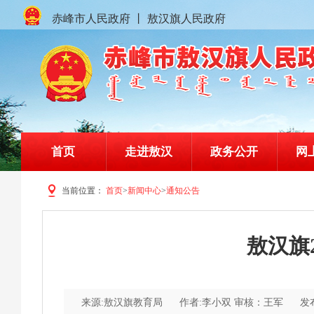
赤峰市人民政府
丨
敖汉旗人民政府
首页
走进敖汉
政务公开
网
当前位置：
首页
>
新闻中心
>
通知公告
赤峰市敖汉旗人民政府门户网站
敖汉旗
来源:敖汉旗教育局
作者:李小双 审核：王军
发布