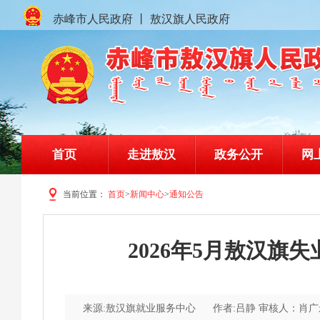
赤峰市人民政府
丨
敖汉旗人民政府
首页
走进敖汉
政务公开
网
当前位置：
首页
>
新闻中心
>
通知公告
赤峰市敖汉旗人民政府门户网站
2026年5月敖汉
来源:敖汉旗就业服务中心
作者:吕静 审核人：肖广