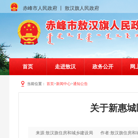
赤峰市人民政府
丨
敖汉旗人民政府
首页
走进敖汉
政务公开
网
当前位置：
首页
>
新闻中心
>
通知公告
赤峰市敖汉旗人民政府门户网站
关于新惠城
来源:敖汉旗住房和城乡建设局
作者:敖汉旗住房和