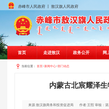
赤峰市人民政府
丨
敖汉旗人民政府
首页
走进敖汉
政务公开
网
当前位置：
首页
>
新闻中心
>
部门动态
赤峰市敖汉旗人民政府门户网站
内蒙古北宸耀泽生
来源:敖汉旗商务和投资促进局
作者:王熙 审核：湛