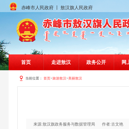
赤峰市人民政府
丨
敖汉旗人民政府
首页
走进敖汉
政务公开
网
当前位置：
首页
>
旅游敖汉
>
美丽敖汉
赤峰市敖汉旗人民政府门户网站
来源:敖汉旗政务服务与数据管理局
作者:古文艳