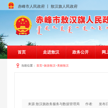
赤峰市人民政府
丨
敖汉旗人民政府
首页
走进敖汉
政务公开
网
当前位置：
首页
>
旅游敖汉
>
美丽敖汉
赤峰市敖汉旗人民政府门户网站
来源:敖汉旗政务服务与数据管理局
作者:
发布日期