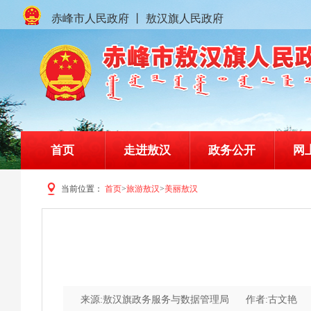
赤峰市人民政府
丨
敖汉旗人民政府
首页
走进敖汉
政务公开
网
当前位置：
首页
>
旅游敖汉
>
美丽敖汉
赤峰市敖汉旗人民政府门户网站
来源:敖汉旗政务服务与数据管理局
作者:古文艳