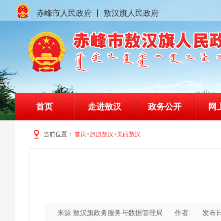
赤峰市人民政府
丨
敖汉旗人民政府
首页
走进敖汉
政务公开
网
当前位置：
首页
>
旅游敖汉
>
美丽敖汉
赤峰市敖汉旗人民政府门户网站
来源:敖汉旗政务服务与数据管理局
作者:
发布日期