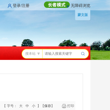
登录/注册
无障碍浏览
蒙文版
搜本站
【 字号：
大
中
小
】
【
保存
】
打印