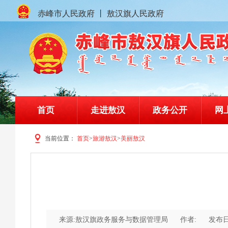
赤峰市人民政府
丨
敖汉旗人民政府
首页
走进敖汉
政务公开
网
当前位置：
首页
>
旅游敖汉
>
美丽敖汉
赤峰市敖汉旗人民政府门户网站
来源:敖汉旗政务服务与数据管理局
作者:
发布日期