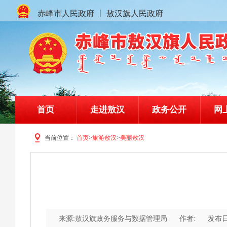
赤峰市人民政府
丨
敖汉旗人民政府
首页
走进敖汉
政务公开
网
当前位置：
首页
>
旅游敖汉
>
美丽敖汉
赤峰市敖汉旗人民政府门户网站
来源:敖汉旗政务服务与数据管理局
作者:
发布日期