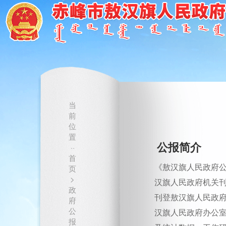
当
前
位
置
公报简介
··
首
《敖汉旗人民政府
页
>
汉旗人民政府机关
政
刊登敖汉旗人民政
府
公
汉旗人民政府办公
报