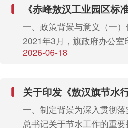
办法》（内农牧帮扶发〔202
《赤峰敖汉工业园区标
号），结合本地实际，出台
使用管理办法》政策解
一、政策背景与意义（一）
电站收益分配使用专项管理
2021年3月，旗政府办公室
将核心条款、管理规则、使
2026-06-18
《敖汉旗工业园区标准化厂
要求系统解读如下：一、制
理办法》（敖政办发〔2021
过制度化、规范化管理光伏
号）。该办法实施以来，对
益，杜绝资金随意使用，坚
关于印发《敖汉旗节水
管理、促进招商引资发挥了
发生规模性返贫底线，壮大
方案》通知的政策解读
一、制定背景为深入贯彻落
用。但随着国家相关政策调
济，助力乡村振兴。二、管
总书记关于节水工作的重要
发展进入新阶段，原办法在