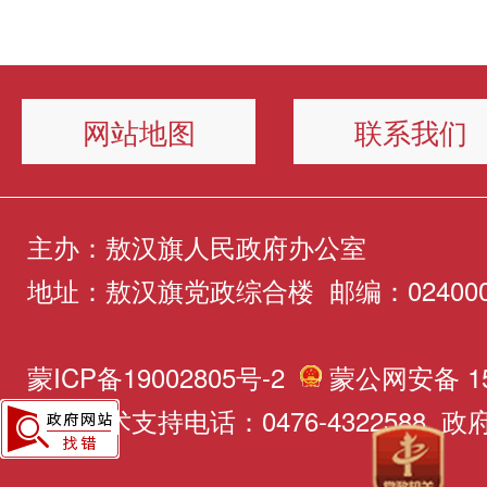
级使用三级管理：旗级审定
见》（以下简称《实施意见
措施、工作机制及组织保障
个部分。第一部分，工作目
了新的《赤峰敖汉工业园区
方案，乡镇实行“村财乡管”
政策的出台，对于完善城市
确各职能部门在助企行动中
2025年全旗用水总量和强
房使用管理办法》（以下简
制定使用计划、自主合规使
系、提升居民生活品质、构
网站地图
联系我们
工与工作要求。四、主要内
标，农业、工业、城镇生活
法》）。经旗政府党组202
（二）收益金性质界定为嘎
区具有重要意义。二、主要
提升政务服务效能：深化涉
常规水利用目标。第二部分
会议研究通过，于2026年5
经济资金，由嘎查村结合自
解读（一）明确物业管理责
成一件事”改革，落实9类涉
主办：敖汉旗人民政府办公室
务。共8个方面24条举措。
式印发，自2026年4月3日
定具体使用计划，用于帮扶
《实施意见》构建了"政府
地址：敖汉旗党政综合楼 邮编：02400
成办理，清理规范审批特殊
资源刚性约束。包括4条举
（三）政策意义《办法》的
展。五、光伏帮扶收益核心
联动、属地管理、业主自治
立用地审批沟通协调机制，
为：严格实行区域流域用水
施，有利于进一步规范园区
蒙ICP备19002805号-2
蒙公网安备 150
（一）开发村级公益性岗位
理责任体系。明确旗人民政
时限、简化办理流程。（二
度控制、完善用水计量体系
网站技术支持电话：0476-4322588 政府
房管理，明确各方权利义务
需设岗，可设置保洁员、安
调全旗物业管理工作，苏木
款清欠进度：加大政府拖欠
实限审限批、推进水电联管