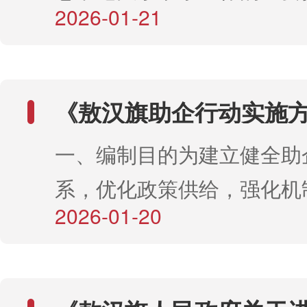
产权（一）全旗建设的集中
2026-01-21
的二十大和二十届二中、三
已难以满足实际管理需求：
扶电站、村级光伏帮扶电站
神，大力实施节水行动，推
优惠政策条款与国家现行相
村级光伏帮扶电站：产权永
水资源集约节约利用。按照
符，需进行调整以符合合规
个原贫困嘎查村集体，严禁
《敖汉旗助企行动实施
委十一届九次全会暨全区经
二是职责划分不够清晰，产
策解读
租、转让，保障集体资产不
一、编制目的为建立健全助
议和市委八届八次全会暨全
理人与使用人之间的权责关
（三）集中式光伏帮扶电站
系，优化政策供给，强化机
作会议部署要求，敖汉旗水
一步厘清；三是准入条件和
旗政府，由旗级统一统筹收
2026-01-20
稳定企业发展预期，提振市
起草了《敖汉旗节水行动实
需要优化，以更好地适应产
收益核算与拨付（一） 村
心，切实帮助企业纾困解难
（审议稿）》（以下简称《
形势和国有资产监管要求；
收益：村级光伏电站上网发
效，当好企业突围发展的助
案》），于2025年6月10
机制不够完善，对违规企业