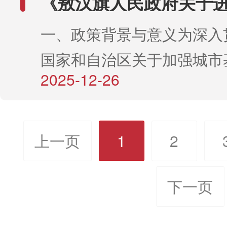
《敖汉旗人民政府关于
入，扣除土地、林地占地费
动企业安心扎根、蓬勃发展
第四次常务会议审议通过。
强新惠城区住宅小区物
乏系统性规定。为进一步优
金、税费、保险、运维管护
一、政策背景与意义为深入
作的实施意见》政策解
旗经济持续健康增长。二、
依据《内蒙古自治区节水行
境，盘活国有资产，补齐园
营成本后的净收益。（二）
国家和自治区关于加强城市
《赤峰市助企行动实施方案
案》《赤峰市节水行动实施
板，根据2026年4月2日旗
伏电站收益：按股比分成所
2025-12-26
的决策部署，进一步规范新
用范围本方案适用于敖汉旗
三、起草说明我旗于2025
2026年第四次会议研究决
国家财政补贴资金。（三）
宅小区物业管理活动，提升
内所有市场主体，包括各类
动《敖汉旗节水行动实施方
《管理办法》进行全面修订
结算发电量，全部发电收入
水平，维护业主和物业服务
国有企业、民营企业、中小
上一页
1
2
工作，4月末完成方案初稿
修订过程园区办依据国家有
至光伏帮扶收益专用账户，
法权益，敖汉旗人民政府结
技型企业等）、个体工商户
作，6月10日经旗政府第四
规，结合我旗园区发展实际
截留。四、光伏帮扶收益管
实际，制定了《关于进一步
下一页
敖汉旗投资建设、开展生产
审议通过。四、主要内容《
征求旗农牧局、商投局、环
（一）实行旗级统筹、乡镇
城区住宅小区物业管理工作
的各类市场主体。方案所涉
括工作目标、重点任务、保
管局等相关部门意见的基础