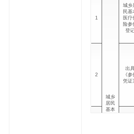
城乡
民基
1
医疗
险参
登
出
2
《参
凭证
城乡
居民
基本
医疗
保险