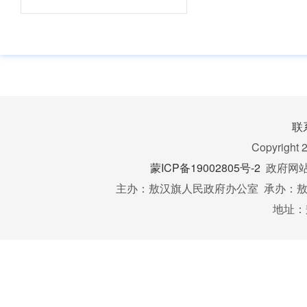
民办
民办学
3
学校
办学基
信息
信息
联
民办学
Copyright 
设立、
民办
更、终
蒙ICP备19002805号-2
政府网站标
3
学校
等事项
主办：敖汉旗人民政府办公室 承办：敖汉
信息
政审批
地址：
备案信
财务
财务信
4
信息