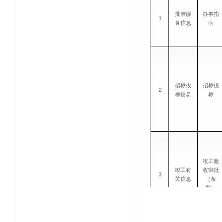
批准服
办事指
1
务信息
南
招标投
招标投
2
标信息
标
竣工验
竣工有
收审批
3
关信息
（备
案）