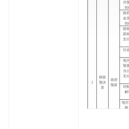
共
转
政
金
转
国
国
支
社
地
预
当
支
财政
政府
1
预决
预算
对
算
解
地方
额
项）
地