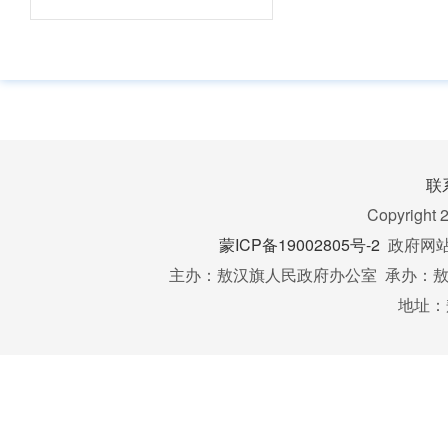
息
所
数
再
本
预
一
联
预
共
Copyright 
转
蒙ICP备19002805号-2
政府网站标
政
金
主办：敖汉旗人民政府办公室 承办：敖汉
转
地址：
国
国
支
社
地
预