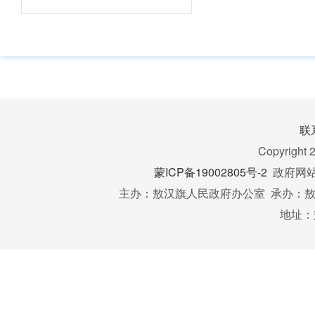
地方一般公
国有资本经
报表中涉及
财
政
能分类项级
政
府
本支出应当
预
1
预
目，专项转
决
算
算
对财政转移
联
重要事项进
Copyright 
政策和
蒙ICP备19002805号-2
政府网站标
地方本级汇
费，包括
主办：敖汉旗人民政府办公室 承办：敖汉
（境）费”“
地址：
分“公务用车
项）、“公务
变
地方政府债
还本付息等
开上一年度
方政府债务