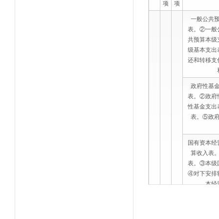
项
项
一般公共
表。②一般
共预算本级
级基本支出
还和转移支
政府性基
表。②政府
性基金支出
表。⑤政
国有资本经
算收入表
表。③本级
④对下安排
本经
社会保险基
入表。