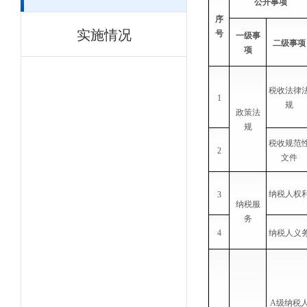
公开事项
序
实施情况
号
一级事
二级事项
项
税收法律
1
规
政策法
规
税收规范
2
文件
纳税人权
3
纳税服
务
4
纳税人义
A
级纳税