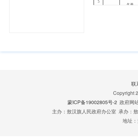
5
名单
纳税服
务
涉税专业
6
务相关信
联
办税地图
7
Copyright 
蒙ICP备19002805号-2
政府网站标
主办：敖汉旗人民政府办公室 承办：敖汉
纳税服
办税日历
8
地址：
务