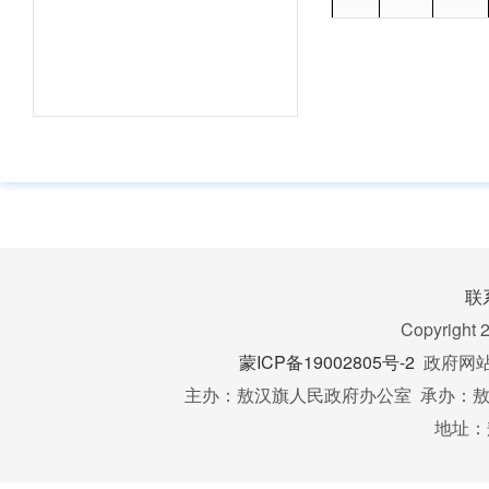
食品生
监督
产经营
3
检查
监督检
查
特殊食
品生产
4
经营监
联
督检查
Copyright 
监督
蒙ICP备19002805号-2
政府网站标
检查
由县级
主办：敖汉旗人民政府办公室 承办：敖汉
组织的
5
食品安
地址：
全抽检