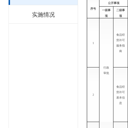
公开事项
序号
一级事
二级事
实施情况
项
项
食品经
营许可
1
服务指
南
行政
审批
食品经
营许可
2
基本信
息