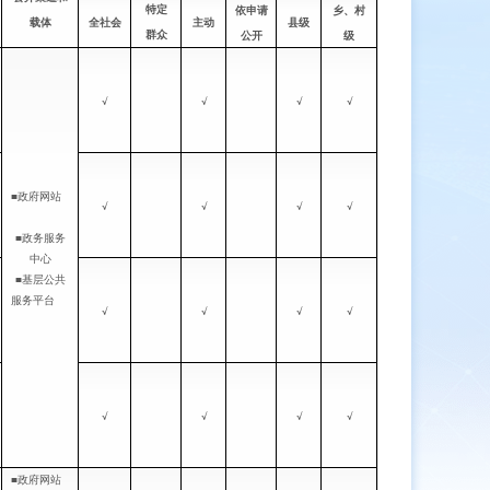
特定
依申请
乡、村
载体
全社会
主动
县级
群众
公开
级
√
√
√
√
■政府网站
√
√
√
√
■政务服务
中心
■基层公共
服务平台
√
√
√
√
√
√
√
√
■政府网站