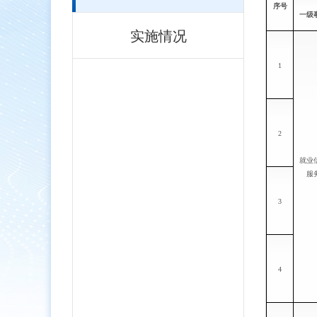
序号
一级
实施情况
1
2
就业
服
3
4