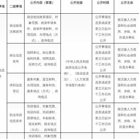
公开内容（要素）
公开依据
公开时限
公开主体
事项
二级事项
就业创业政策项目、对
公开事项信
敖汉旗人力资
象范围、政策申请条
息形成或变
就业政策
源和社会保障
件、政策申请材料、办
更之日起
20
法规咨询
局、乡镇、各
理流程、办理地点（方
个工作日内
街道办事处
式）、咨询电话
公开
公开事项信
敖汉旗人力资
招聘单位、岗位要求、
息形成或变
岗位信息
源和社会保障
福利待遇、招聘流程、
更之日起
20
发布
局、乡镇、各
《中华人民共和国
应聘方式、咨询电话
个工作日内
街道办事处
政府信息公开条
信息
公开
例》、《就业促进
务
公开事项信
服务对象、提交材料、
法》、《人力资源
敖汉旗人力资
息形成或变
求职信息
办理流程、服务时间、
市场暂行条例》
源和社会保障
更之日起
20
登记
服务地点（方式）、咨
局、乡镇、各
个工作日内
询电话
街道办事处
公开
培训项目、对象范围、
公开事项信
敖汉旗人力资
培训内容、培训课时、
息形成或变
职业培训
源和社会保障
授课地点、补贴标准、
更之日起
20
信息发布
局、乡镇、各
报名材料、报名地点
个工作日内
街道办事处
（方式）、咨询电话
公开
培训项目、对象范围