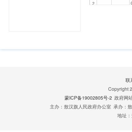
2
国土空
间
规划
3
联
Copyright 
蒙ICP备19002805号-2
政府网站标
主办：敖汉旗人民政府办公室 承办：敖汉
国土空间
详细规划
地址：
(含村庄
规划)