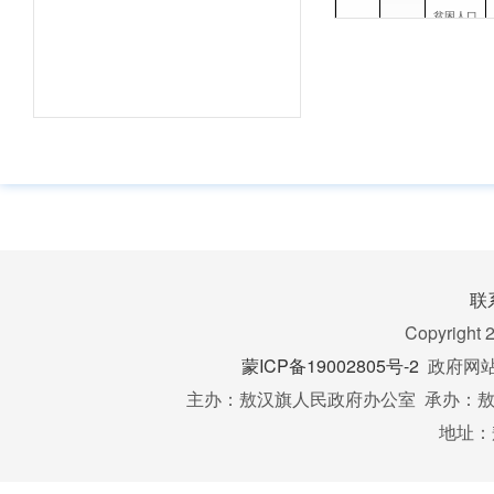
贫困人口
4
识别
扶贫
对象
贫困人口
5
退出
联
财政专项
Copyright 
6
扶贫资金
分配结果
蒙ICP备19002805号-2
政府网站标
主办：敖汉旗人民政府办公室 承办：敖汉
扶贫
地址：
资金