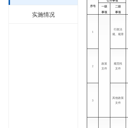
公开事项
序号
一级
二级
实施情况
事项
事项
行政法
1
规、规章
政策
规范性
2
文件
文件
其他政策
3
文件